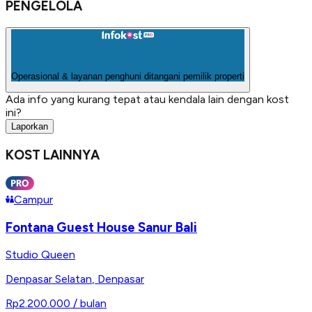
PENGELOLA
Operasional & layanan penghuni ditangani pemilik properti
Ada info yang kurang tepat atau kendala lain dengan kost
ini?
Laporkan
KOST LAINNYA
Campur
Fontana Guest House Sanur Bali
Studio Queen
Denpasar Selatan
,
Denpasar
Rp2.200.000
/ bulan