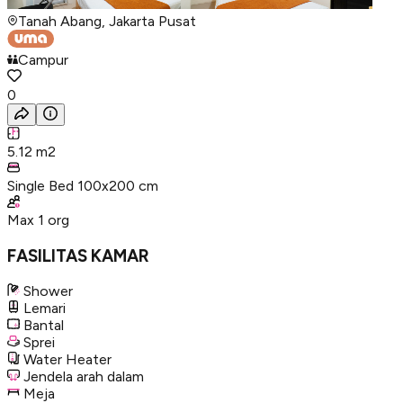
Tanah Abang, Jakarta Pusat
Campur
0
5.12
m2
Single Bed 100x200 cm
Max
1
org
FASILITAS KAMAR
Shower
Lemari
Bantal
Sprei
Water Heater
Jendela arah dalam
Meja