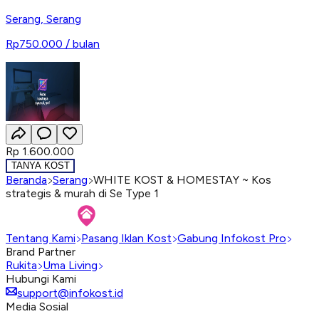
Serang
,
Serang
Rp750.000
/ bulan
Rp 1.600.000
TANYA KOST
Beranda
Serang
WHITE KOST & HOMESTAY ~ Kos
strategis & murah di Se Type 1
Tentang Kami
Pasang Iklan Kost
Gabung Infokost Pro
Brand Partner
Rukita
Uma Living
Hubungi Kami
support@infokost.id
Media Sosial