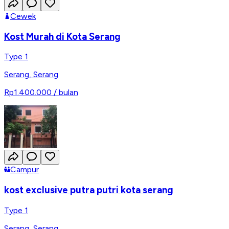
Cewek
Kost Murah di Kota Serang
Type 1
Serang
,
Serang
Rp1.400.000
/ bulan
Campur
kost exclusive putra putri kota serang
Type 1
Serang
,
Serang