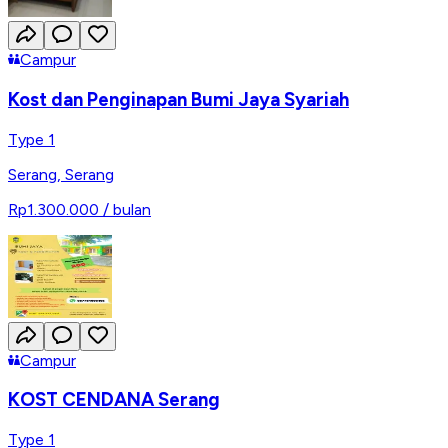
Campur
Kost dan Penginapan Bumi Jaya Syariah
Type 1
Serang
,
Serang
Rp1.300.000
/ bulan
Campur
KOST CENDANA Serang
Type 1