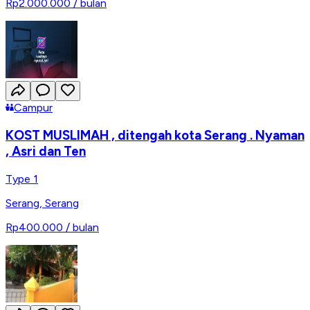
Rp2.000.000
/ bulan
Campur
KOST MUSLIMAH , ditengah kota Serang . Nyaman
, Asri dan Ten
Type 1
Serang
,
Serang
Rp400.000
/ bulan