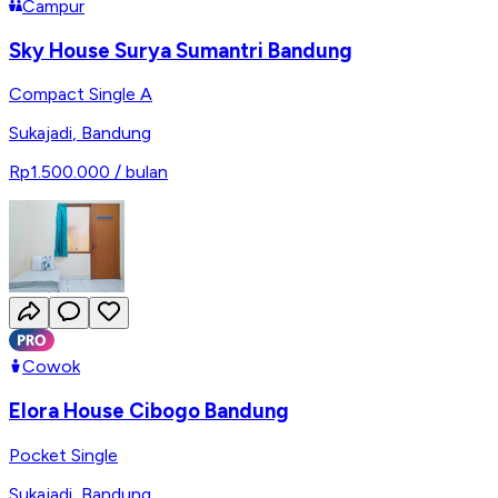
Campur
Sky House Surya Sumantri Bandung
Compact Single A
Sukajadi
,
Bandung
Rp1.500.000
/ bulan
Cowok
Elora House Cibogo Bandung
Pocket Single
Sukajadi
,
Bandung