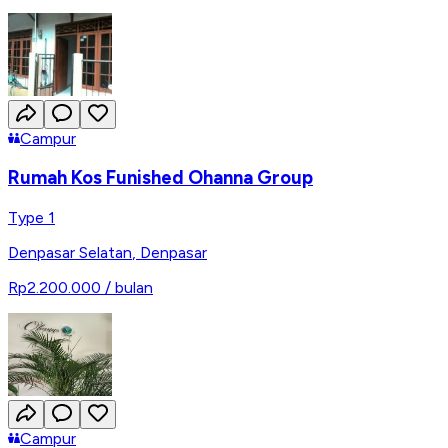
Campur
Rumah Kos Funished Ohanna Group
Type 1
Denpasar Selatan
,
Denpasar
Rp2.200.000
/ bulan
Campur