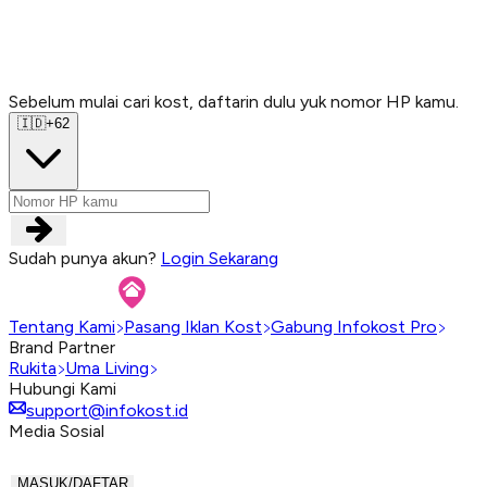
Sebelum mulai cari kost, daftarin dulu yuk nomor HP kamu.
Sebelum mulai cari kost, daftarin dulu yuk nomor HP kamu.
Sebelum mulai cari kost, daftarin dulu yuk nomor HP kamu.
Sebelum mulai cari kost, daftarin dulu yuk nomor HP kamu.
🇮🇩
+62
Sudah punya akun?
Login Sekarang
Tentang Kami
Pasang Iklan Kost
Gabung Infokost Pro
Brand Partner
Rukita
Uma Living
Hubungi Kami
support@infokost.id
Media Sosial
MASUK/DAFTAR