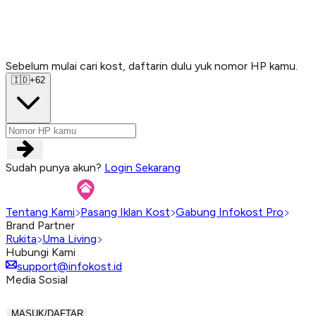
Sebelum mulai cari kost, daftarin dulu yuk nomor HP kamu.
Sebelum mulai cari kost, daftarin dulu yuk nomor HP kamu.
Sebelum mulai cari kost, daftarin dulu yuk nomor HP kamu.
Sebelum mulai cari kost, daftarin dulu yuk nomor HP kamu.
🇮🇩
+62
Sudah punya akun?
Login Sekarang
Tentang Kami
Pasang Iklan Kost
Gabung Infokost Pro
Brand Partner
Rukita
Uma Living
Hubungi Kami
support@infokost.id
Media Sosial
MASUK/DAFTAR