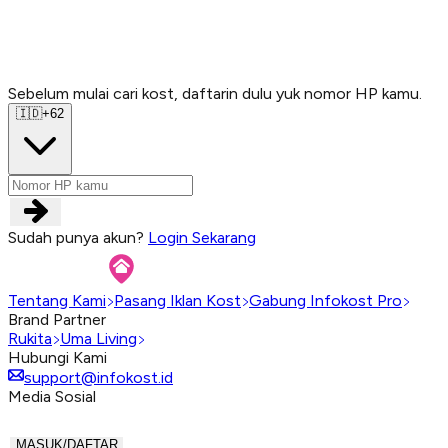
Sebelum mulai cari kost, daftarin dulu yuk nomor HP kamu.
Sebelum mulai cari kost, daftarin dulu yuk nomor HP kamu.
Sebelum mulai cari kost, daftarin dulu yuk nomor HP kamu.
Sebelum mulai cari kost, daftarin dulu yuk nomor HP kamu.
🇮🇩
+62
Sudah punya akun?
Login Sekarang
Tentang Kami
Pasang Iklan Kost
Gabung Infokost Pro
Brand Partner
Rukita
Uma Living
Hubungi Kami
support@infokost.id
Media Sosial
MASUK/DAFTAR