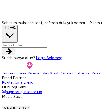
Sebelum mulai cari kost, daftarin dulu yuk nomor HP kamu.
Sebelum mulai cari kost, daftarin dulu yuk nomor HP kamu.
Sebelum mulai cari kost, daftarin dulu yuk nomor HP kamu.
Sebelum mulai cari kost, daftarin dulu yuk nomor HP kamu.
🇮🇩
+62
Sudah punya akun?
Login Sekarang
Tentang Kami
Pasang Iklan Kost
Gabung Infokost Pro
Brand Partner
Rukita
Uma Living
Hubungi Kami
support@infokost.id
Media Sosial
MASUK/DAFTAR