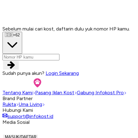
Sebelum mulai cari kost, daftarin dulu yuk nomor HP kamu.
Sebelum mulai cari kost, daftarin dulu yuk nomor HP kamu.
Sebelum mulai cari kost, daftarin dulu yuk nomor HP kamu.
Sebelum mulai cari kost, daftarin dulu yuk nomor HP kamu.
🇮🇩
+62
Sudah punya akun?
Login Sekarang
Tentang Kami
Pasang Iklan Kost
Gabung Infokost Pro
Brand Partner
Rukita
Uma Living
Hubungi Kami
support@infokost.id
Media Sosial
MASUK/DAFTAR