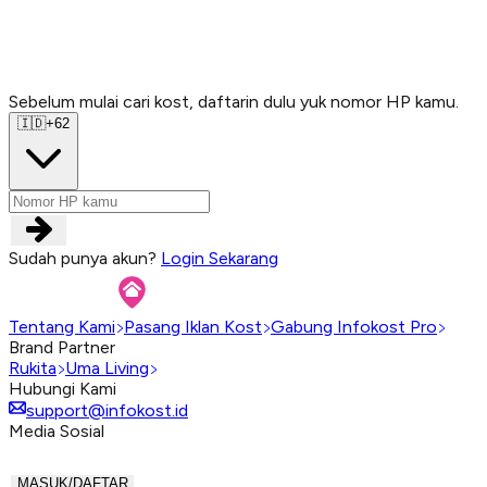
Sebelum mulai cari kost, daftarin dulu yuk nomor HP kamu.
Sebelum mulai cari kost, daftarin dulu yuk nomor HP kamu.
Sebelum mulai cari kost, daftarin dulu yuk nomor HP kamu.
Sebelum mulai cari kost, daftarin dulu yuk nomor HP kamu.
🇮🇩
+62
Sudah punya akun?
Login Sekarang
Tentang Kami
Pasang Iklan Kost
Gabung Infokost Pro
Brand Partner
Rukita
Uma Living
Hubungi Kami
support@infokost.id
Media Sosial
MASUK/DAFTAR