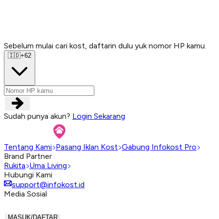
Sebelum mulai cari kost, daftarin dulu yuk nomor HP kamu.
Sebelum mulai cari kost, daftarin dulu yuk nomor HP kamu.
Sebelum mulai cari kost, daftarin dulu yuk nomor HP kamu.
Sebelum mulai cari kost, daftarin dulu yuk nomor HP kamu.
🇮🇩
+62
Sudah punya akun?
Login Sekarang
Tentang Kami
Pasang Iklan Kost
Gabung Infokost Pro
Brand Partner
Rukita
Uma Living
Hubungi Kami
support@infokost.id
Media Sosial
MASUK/DAFTAR