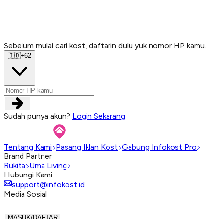
Sebelum mulai cari kost, daftarin dulu yuk nomor HP kamu.
Sebelum mulai cari kost, daftarin dulu yuk nomor HP kamu.
Sebelum mulai cari kost, daftarin dulu yuk nomor HP kamu.
Sebelum mulai cari kost, daftarin dulu yuk nomor HP kamu.
🇮🇩
+62
Sudah punya akun?
Login Sekarang
Tentang Kami
Pasang Iklan Kost
Gabung Infokost Pro
Brand Partner
Rukita
Uma Living
Hubungi Kami
support@infokost.id
Media Sosial
MASUK/DAFTAR