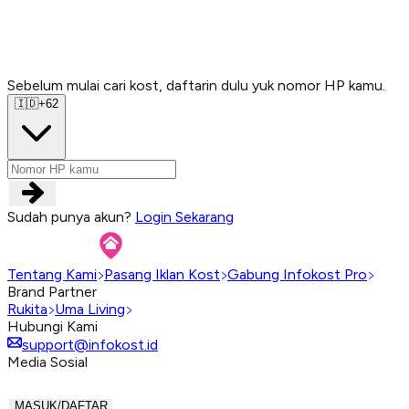
Sebelum mulai cari kost, daftarin dulu yuk nomor HP kamu.
Sebelum mulai cari kost, daftarin dulu yuk nomor HP kamu.
Sebelum mulai cari kost, daftarin dulu yuk nomor HP kamu.
Sebelum mulai cari kost, daftarin dulu yuk nomor HP kamu.
🇮🇩
+62
Sudah punya akun?
Login Sekarang
Tentang Kami
Pasang Iklan Kost
Gabung Infokost Pro
Brand Partner
Rukita
Uma Living
Hubungi Kami
support@infokost.id
Media Sosial
MASUK/DAFTAR