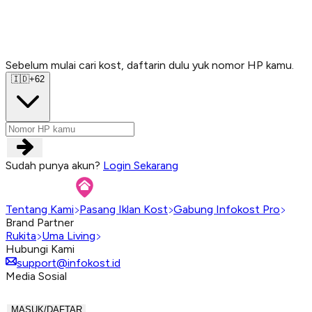
Sebelum mulai cari kost, daftarin dulu yuk nomor HP kamu.
Sebelum mulai cari kost, daftarin dulu yuk nomor HP kamu.
Sebelum mulai cari kost, daftarin dulu yuk nomor HP kamu.
Sebelum mulai cari kost, daftarin dulu yuk nomor HP kamu.
🇮🇩
+62
Sudah punya akun?
Login Sekarang
Tentang Kami
Pasang Iklan Kost
Gabung Infokost Pro
Brand Partner
Rukita
Uma Living
Hubungi Kami
support@infokost.id
Media Sosial
MASUK/DAFTAR