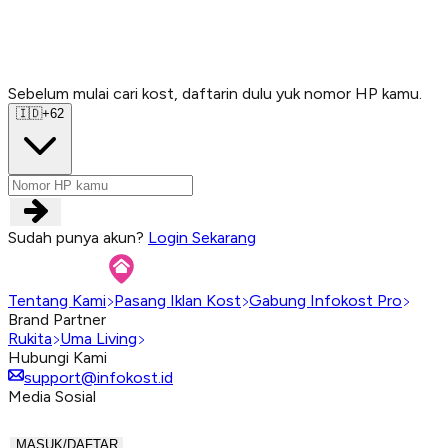
Sebelum mulai cari kost, daftarin dulu yuk nomor HP kamu.
Sebelum mulai cari kost, daftarin dulu yuk nomor HP kamu.
Sebelum mulai cari kost, daftarin dulu yuk nomor HP kamu.
Sebelum mulai cari kost, daftarin dulu yuk nomor HP kamu.
🇮🇩
+62
Sudah punya akun?
Login Sekarang
Tentang Kami
Pasang Iklan Kost
Gabung Infokost Pro
Brand Partner
Rukita
Uma Living
Hubungi Kami
support@infokost.id
Media Sosial
MASUK/DAFTAR