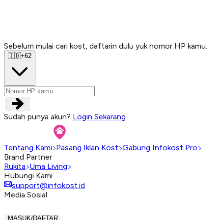
Sebelum mulai cari kost, daftarin dulu yuk nomor HP kamu.
Sebelum mulai cari kost, daftarin dulu yuk nomor HP kamu.
Sebelum mulai cari kost, daftarin dulu yuk nomor HP kamu.
Sebelum mulai cari kost, daftarin dulu yuk nomor HP kamu.
🇮🇩
+62
Sudah punya akun?
Login Sekarang
Tentang Kami
Pasang Iklan Kost
Gabung Infokost Pro
Brand Partner
Rukita
Uma Living
Hubungi Kami
support@infokost.id
Media Sosial
MASUK/DAFTAR