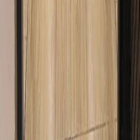
ketersediaan air panas. Sangat informatif.
Nita Anggraini
Karyawan Swasta
Platform ini sangat solutif buat para pencari kost. Waktu
saya mencari hunian yang berada di lingkungan tenang
dengan akses cepat ke pusat bisnis, Infokost bisa
memberikan opsi yang sangat relevan. Mantap!
Hendra Lesmana
Wirausaha
Awalnya aku ragu cari kost online, tapi fitur verifikasi di
Infokost bikin tenang. Aku jadi bisa nemu tempat tinggal
yang aman dan deket sama area kampus dengan mudah.
Maya Rahayu
Mahasiswi
Sebagai pencinta makanan, gw butuh kost yang deket area
hidden gem kuliner. Pake Infokost, gw tinggal cari area yang
strategis dan voila... banyak banget pilihannya yang asik!
Teguh Prasetyo
Karyawan Swasta
Di tengah jadwal kerja yang padat, saya terbantu dengan
platform Infokost yang bisa memberikan hasil instan. Yup,