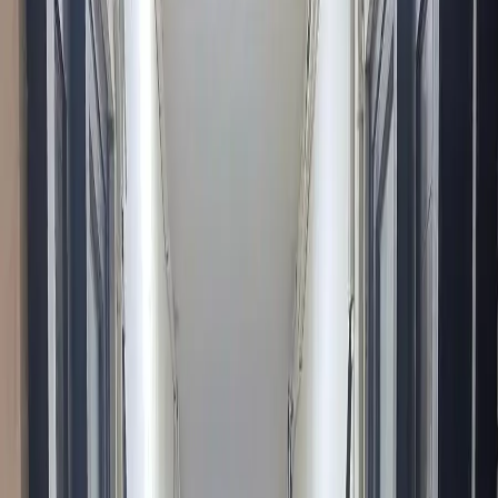
Cewek
Uma Kost Ngariung 3D Baranangsiang Bogor
Compact Twin C
Bogor Tengah
,
Bogor
12 menit ke LIPPO PLAZA EKALOKASARI SUKASARI
BOGOR
Rp2.236.000
/ bulan
Campur
Kost Dewi Pramanik
Compact C
Bogor Utara
,
Bogor