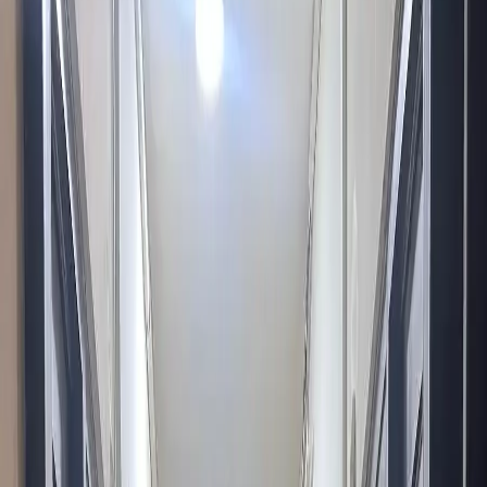
BOGOR
Rp1.650.000
/ bulan
Campur
Tajur Kost Pakuan Bogor
Superior Full B
Bogor Selatan
,
Bogor
4 menit ke LIPPO PLAZA EKALOKASARI SUKASARI
BOGOR
Rp1.750.000
/ bulan