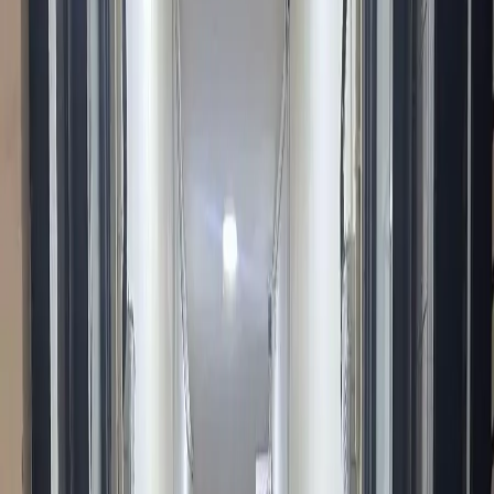
17 menit ke LIPPO PLAZA EKALOKASARI SUKASARI
BOGOR
Rp875.000
/ bulan
Cewek
Bantarjati Boarding House Palupuh Bogor
Compact Single B
Bogor Utara
,
Bogor
22 menit ke LIPPO PLAZA EKALOKASARI SUKASARI
BOGOR
Rp1.700.000
/ bulan