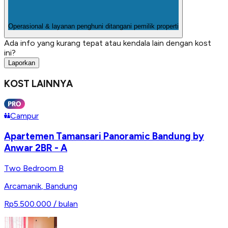
Operasional & layanan penghuni ditangani pemilik properti
Ada info yang kurang tepat atau kendala lain dengan kost
ini?
Laporkan
KOST LAINNYA
Campur
Apartemen Tamansari Panoramic Bandung by
Anwar 2BR - A
Two Bedroom B
Arcamanik
,
Bandung
Rp5.500.000
/ bulan