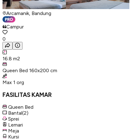
Arcamanik, Bandung
Campur
0
16.8
m2
Queen Bed 160x200 cm
Max
1
org
FASILITAS KAMAR
Queen Bed
Bantal
(2)
Sprei
Lemari
Meja
Kursi