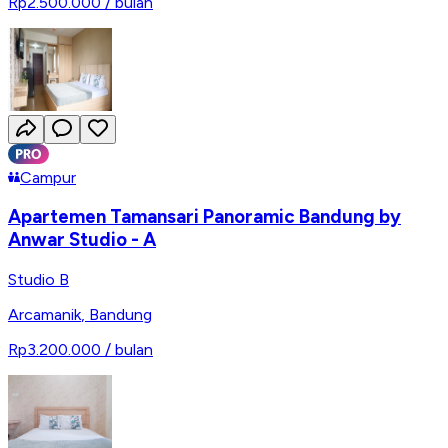
Rp2.500.000
/ bulan
Campur
Apartemen Tamansari Panoramic Bandung by
Anwar Studio - A
Studio B
Arcamanik
,
Bandung
Rp3.200.000
/ bulan