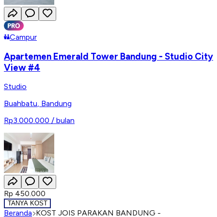
Campur
Apartemen Emerald Tower Bandung - Studio City
View #4
Studio
Buahbatu
,
Bandung
Rp3.000.000
/ bulan
Rp 450.000
TANYA KOST
Beranda
KOST JOIS PARAKAN BANDUNG -