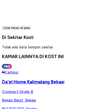
Lihat lokasi di peta
Di Sekitar Kost:
Tidak ada data tempat sekitar.
KAMAR LAINNYA DI KOST INI
Campur
Da'el Home Kalimalang Bekasi
Compact Single B
Bekasi Barat
,
Bekasi
Rp1.500.000
/ bulan