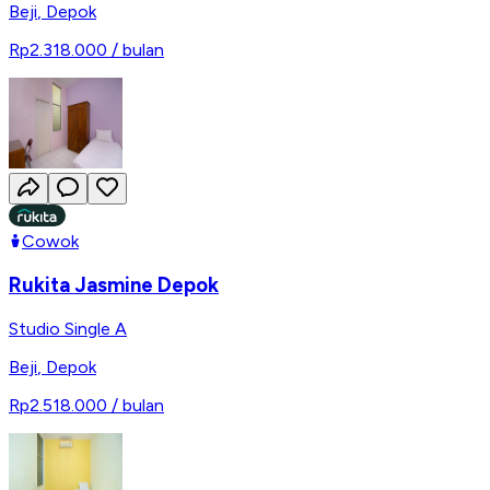
Beji
,
Depok
Rp2.318.000
/ bulan
Cowok
Rukita Jasmine Depok
Studio Single A
Beji
,
Depok
Rp2.518.000
/ bulan