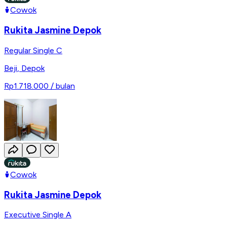
Cowok
Rukita Jasmine Depok
Regular Single C
Beji
,
Depok
Rp1.718.000
/ bulan
Cowok
Rukita Jasmine Depok
Executive Single A