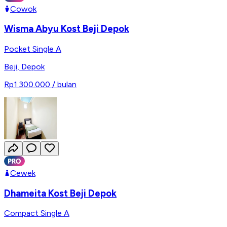
Cowok
Wisma Abyu Kost Beji Depok
Pocket Single A
Beji
,
Depok
Rp1.300.000
/ bulan
Cewek
Dhameita Kost Beji Depok
Compact Single A