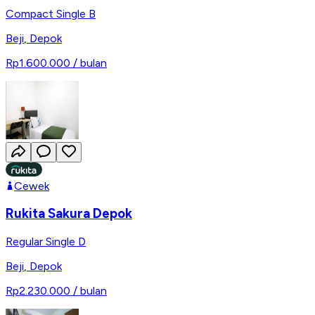
Compact Single B
Beji
,
Depok
Rp1.600.000
/ bulan
Cewek
Rukita Sakura Depok
Regular Single D
Beji
,
Depok
Rp2.230.000
/ bulan