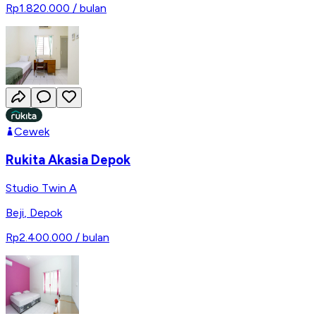
Rp1.820.000
/ bulan
Cewek
Rukita Akasia Depok
Studio Twin A
Beji
,
Depok
Rp2.400.000
/ bulan