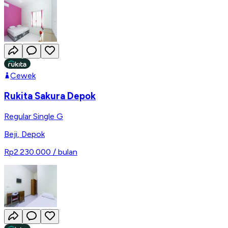
Cewek
Rukita Sakura Depok
Regular Single G
Beji
,
Depok
Rp2.230.000
/ bulan