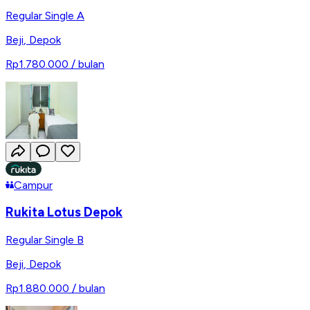
Regular Single A
Beji
,
Depok
Rp1.780.000
/ bulan
Campur
Rukita Lotus Depok
Regular Single B
Beji
,
Depok
Rp1.880.000
/ bulan