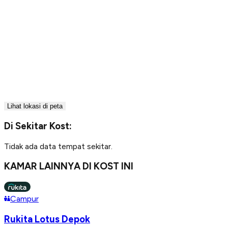
Lihat lokasi di peta
Di Sekitar Kost:
Tidak ada data tempat sekitar.
KAMAR LAINNYA DI KOST INI
Campur
Rukita Lotus Depok