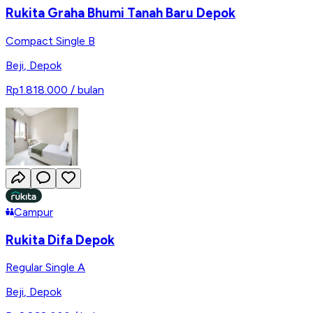
Rukita Graha Bhumi Tanah Baru Depok
Compact Single B
Beji
,
Depok
Rp1.818.000
/ bulan
Campur
Rukita Difa Depok
Regular Single A
Beji
,
Depok