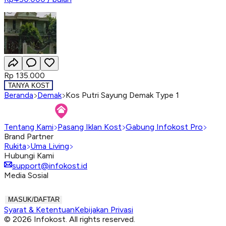
Rp 135.000
TANYA KOST
Beranda
Demak
Kos Putri Sayung Demak Type 1
Tentang Kami
Pasang Iklan Kost
Gabung Infokost Pro
Brand Partner
Rukita
Uma Living
Hubungi Kami
support@infokost.id
Media Sosial
MASUK/DAFTAR
Syarat & Ketentuan
Kebijakan Privasi
© 2026 Infokost. All rights reserved.