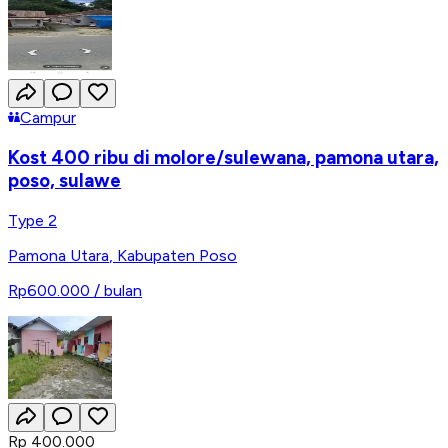
Campur
Kost 400 ribu di molore/sulewana, pamona utara,
poso, sulawe
Type 2
Pamona Utara
,
Kabupaten Poso
Rp600.000
/ bulan
Rp 400.000