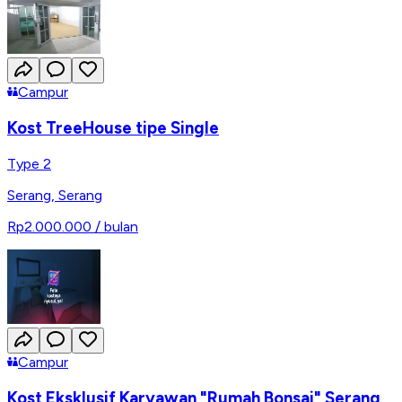
Campur
Kost TreeHouse tipe Single
Type 2
Serang
,
Serang
Rp2.000.000
/ bulan
Campur
Kost Eksklusif Karyawan "Rumah Bonsai" Serang