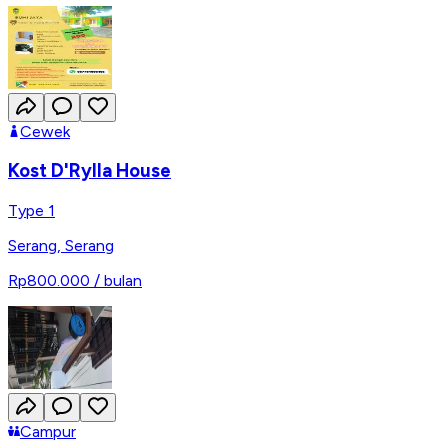
Cewek
Kost D'Rylla House
Type 1
Serang
,
Serang
Rp800.000
/ bulan
Campur