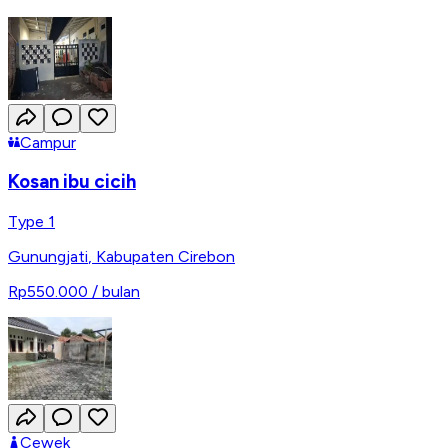
Campur
Kosan ibu cicih
Type 1
Gunungjati
,
Kabupaten Cirebon
Rp550.000
/ bulan
Cewek