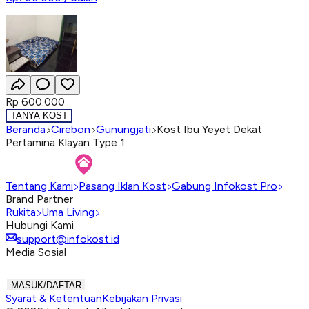
Rp 600.000
TANYA KOST
Beranda
Cirebon
Gunungjati
Kost Ibu Yeyet Dekat
Pertamina Klayan Type 1
Tentang Kami
Pasang Iklan Kost
Gabung Infokost Pro
Brand Partner
Rukita
Uma Living
Hubungi Kami
support@infokost.id
Media Sosial
MASUK/DAFTAR
Syarat & Ketentuan
Kebijakan Privasi