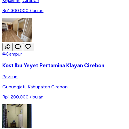
Kejaksan
,
Cirebon
Rp1.300.000
/ bulan
Campur
Kost Ibu Yeyet Pertamina Klayan Cirebon
Paviliun
Gunungjati
,
Kabupaten Cirebon
Rp1.200.000
/ bulan