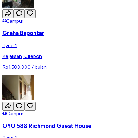
Campur
Graha Bapontar
Type 1
Kejaksan
,
Cirebon
Rp1.500.000
/ bulan
Campur
OYO 588 Richmond Guest House
Type 1