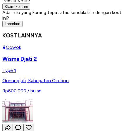
Pemilik Kost?
Klaim kost ini
Ada info yang kurang tepat atau kendala lain dengan kost
ini?
Laporkan
KOST LAINNYA
Cowok
Wisma Djati 2
Type 1
Gunungjati
,
Kabupaten Cirebon
Rp600.000
/ bulan