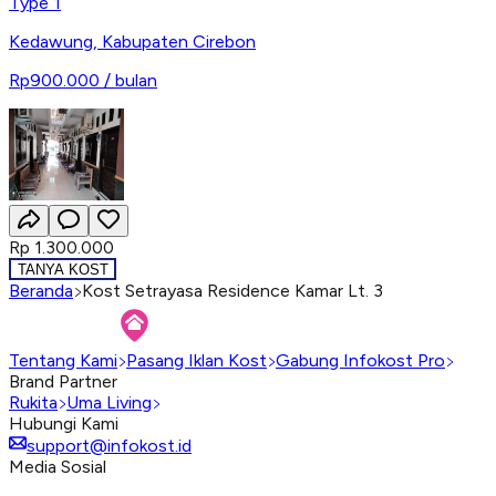
Type 1
Kedawung
,
Kabupaten Cirebon
Rp900.000
/ bulan
Rp 1.300.000
TANYA KOST
Beranda
Kost Setrayasa Residence Kamar Lt. 3
Tentang Kami
Pasang Iklan Kost
Gabung Infokost Pro
Brand Partner
Rukita
Uma Living
Hubungi Kami
support@infokost.id
Media Sosial