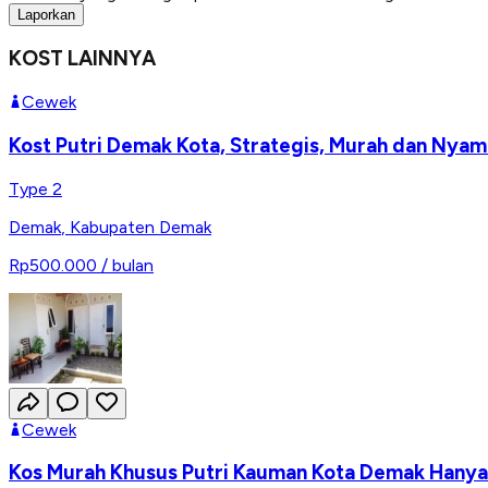
Laporkan
KOST LAINNYA
Cewek
Kost Putri Demak Kota, Strategis, Murah dan Nya
Type 2
Demak
,
Kabupaten Demak
Rp500.000
/ bulan
Cewek
Kos Murah Khusus Putri Kauman Kota Demak Hany