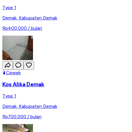
Type 1
Demak
,
Kabupaten Demak
Rp400.000
/ bulan
Cewek
Kos Alika Demak
Type 1
Demak
,
Kabupaten Demak
Rp700.000
/ bulan