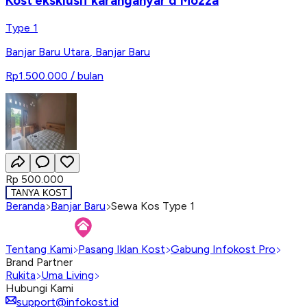
Kost eksklusif karanganyar d'Mozza
Type 1
Banjar Baru Utara
,
Banjar Baru
Rp1.500.000
/ bulan
Rp 500.000
TANYA KOST
Beranda
Banjar Baru
Sewa Kos Type 1
Tentang Kami
Pasang Iklan Kost
Gabung Infokost Pro
Brand Partner
Rukita
Uma Living
Hubungi Kami
support@infokost.id