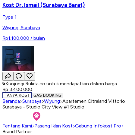
Kost Dr. Ismail (Surabaya Barat)
Type 1
Wiyung
,
Surabaya
Rp1.100.000
/ bulan
Kunjungi Rukita.co untuk mendapatkan diskon harga
Rp 3.400.000
TANYA KOST
GAS BOOKING
Beranda
Surabaya
Wiyung
Apartemen Citraland Vittorio
Surabaya - Studio City View #1 Studio
Tentang Kami
Pasang Iklan Kost
Gabung Infokost Pro
Brand Partner