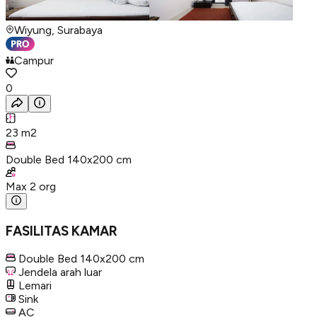
Wiyung, Surabaya
Campur
0
23
m2
Double Bed 140x200 cm
Max
2
org
FASILITAS KAMAR
Double Bed 140x200 cm
Jendela arah luar
Lemari
Sink
AC