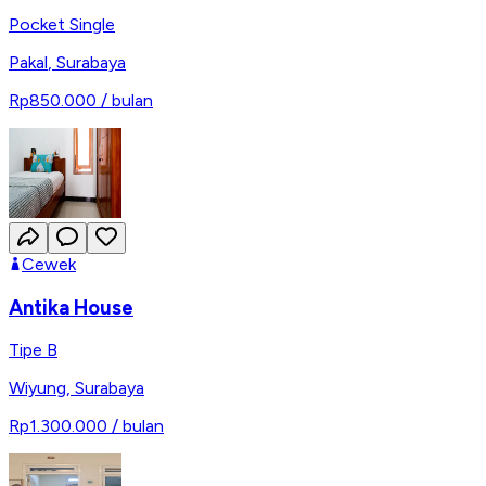
Pocket Single
Pakal
,
Surabaya
Rp850.000
/ bulan
Cewek
Antika House
Tipe B
Wiyung
,
Surabaya
Rp1.300.000
/ bulan