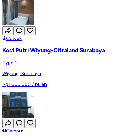
Cewek
Kost Putri Wiyung-Citraland Surabaya
Type 1
Wiyung
,
Surabaya
Rp1.000.000
/ bulan
Campur