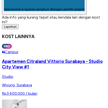
Operasional & layanan penghuni ditangani pemilik properti
Ada info yang kurang tepat atau kendala lain dengan kost
ini?
Laporkan
KOST LAINNYA
Campur
Apartemen Citraland Vittorio Surabaya - Studio
City View #1
Studio
Wiyung
,
Surabaya
Rp3.400.000
/ bulan