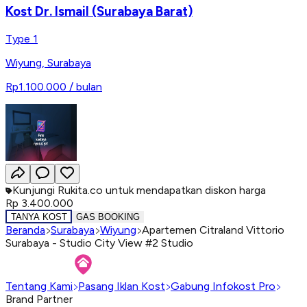
Kost Dr. Ismail (Surabaya Barat)
Type 1
Wiyung
,
Surabaya
Rp1.100.000
/ bulan
Kunjungi Rukita.co untuk mendapatkan diskon harga
Rp 3.400.000
TANYA KOST
GAS BOOKING
Beranda
Surabaya
Wiyung
Apartemen Citraland Vittorio
Surabaya - Studio City View #2 Studio
Tentang Kami
Pasang Iklan Kost
Gabung Infokost Pro
Brand Partner