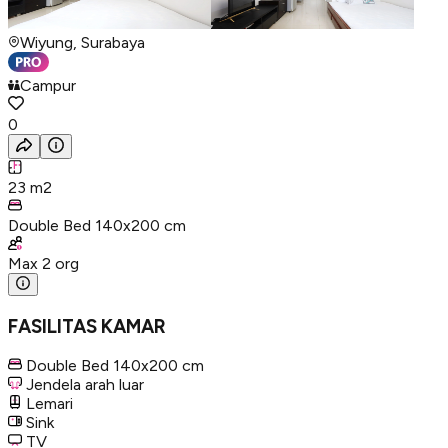
Wiyung, Surabaya
Campur
0
23
m2
Double Bed 140x200 cm
Max
2
org
FASILITAS KAMAR
Double Bed 140x200 cm
Jendela arah luar
Lemari
Sink
TV