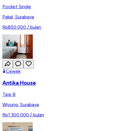
Pocket Single
Pakal
,
Surabaya
Rp850.000
/ bulan
Cewek
Antika House
Tipe B
Wiyung
,
Surabaya
Rp1.300.000
/ bulan