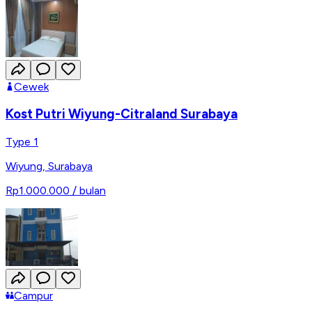
Cewek
Kost Putri Wiyung-Citraland Surabaya
Type 1
Wiyung
,
Surabaya
Rp1.000.000
/ bulan
Campur