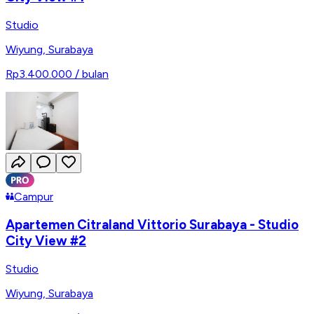
Studio
Wiyung
,
Surabaya
Rp3.400.000
/ bulan
Campur
Apartemen Citraland Vittorio Surabaya - Studio
City View #2
Studio
Wiyung
,
Surabaya