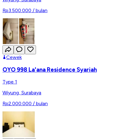
Rp3.500.000
/ bulan
Cewek
OYO 998 La'ana Residence Syariah
Type 1
Wiyung
,
Surabaya
Rp2.000.000
/ bulan