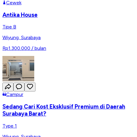
Cewek
Antika House
Tipe B
Wiyung
,
Surabaya
Rp1.300.000
/ bulan
Campur
Sedang Cari Kost Eksklusif Premium di Daerah
Surabaya Barat?
Type 1
Wiyung
,
Surabaya