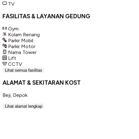
TV
FASILITAS & LAYANAN GEDUNG
Gym
Kolam Renang
Parkir Mobil
Parkir Motor
Nama Tower
Lift
CCTV
Lihat semua fasilitas
ALAMAT & SEKITARAN KOST
Beji
,
Depok
Lihat alamat lengkap