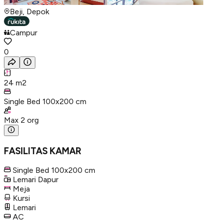
Beji, Depok
Campur
0
24
m2
Single Bed 100x200 cm
Max
2
org
FASILITAS KAMAR
Single Bed 100x200 cm
Lemari Dapur
Meja
Kursi
Lemari
AC