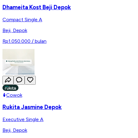
Dhameita Kost Beji Depok
Compact Single A
Beji
,
Depok
Rp1.050.000
/ bulan
Cowok
Rukita Jasmine Depok
Executive Single A
Beji
,
Depok