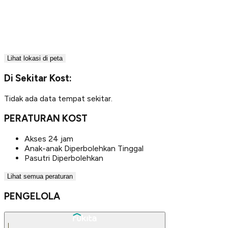
Lihat lokasi di peta
Di Sekitar Kost:
Tidak ada data tempat sekitar.
PERATURAN KOST
Akses 24 jam
Anak-anak Diperbolehkan Tinggal
Pasutri Diperbolehkan
Lihat semua peraturan
PENGELOLA