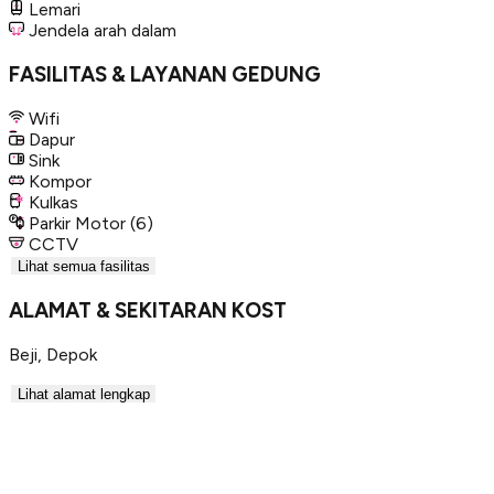
Lemari
Jendela arah dalam
FASILITAS & LAYANAN GEDUNG
Wifi
Dapur
Sink
Kompor
Kulkas
Parkir Motor
(6)
CCTV
Lihat semua fasilitas
ALAMAT & SEKITARAN KOST
Beji
,
Depok
Lihat alamat lengkap