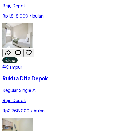
Beji
,
Depok
Rp1.818.000
/ bulan
Campur
Rukita Difa Depok
Regular Single A
Beji
,
Depok
Rp2.268.000
/ bulan