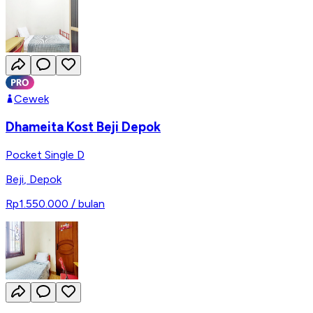
Cewek
Dhameita Kost Beji Depok
Pocket Single D
Beji
,
Depok
Rp1.550.000
/ bulan