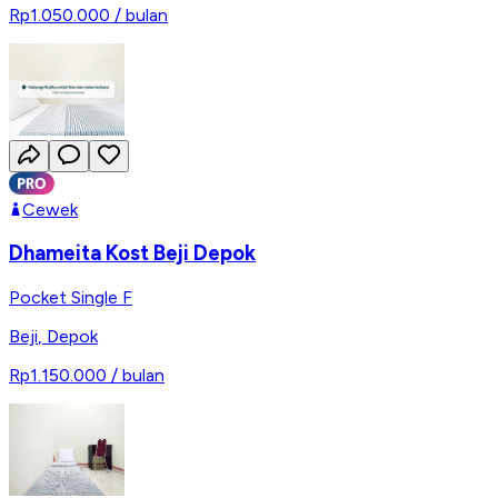
Rp1.050.000
/ bulan
Cewek
Dhameita Kost Beji Depok
Pocket Single F
Beji
,
Depok
Rp1.150.000
/ bulan