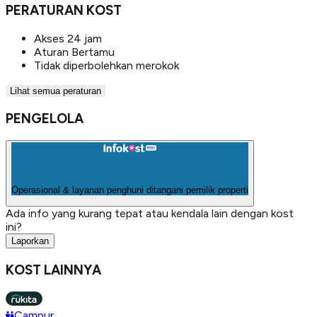
PERATURAN KOST
Akses 24 jam
Aturan Bertamu
Tidak diperbolehkan merokok
Lihat semua peraturan
PENGELOLA
Operasional & layanan penghuni ditangani pemilik properti
Ada info yang kurang tepat atau kendala lain dengan kost
ini?
Laporkan
KOST LAINNYA
Campur