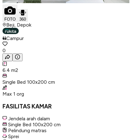
FOTO
360
Beji, Depok
Campur
0
6.4
m2
Single Bed 100x200 cm
Max
1
org
FASILITAS KAMAR
Jendela arah dalam
Single Bed 100x200 cm
Pelindung matras
Sprei