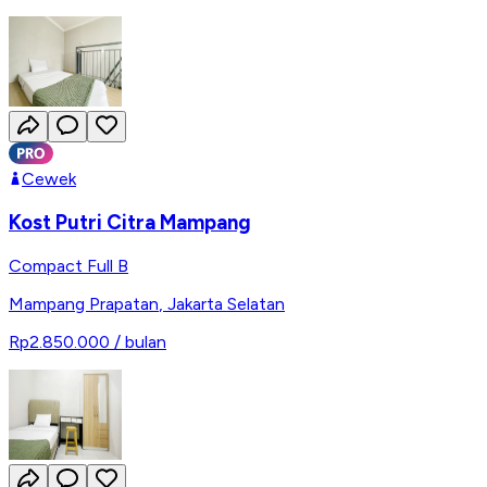
Cewek
Kost Putri Citra Mampang
Compact Full B
Mampang Prapatan
,
Jakarta Selatan
Rp2.850.000
/ bulan