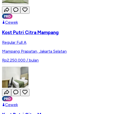
Cewek
Kost Putri Citra Mampang
Regular Full A
Mampang Prapatan
,
Jakarta Selatan
Rp2.250.000
/ bulan
Cewek