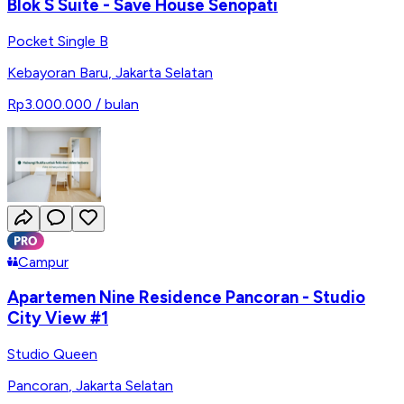
Blok S Suite - Save House Senopati
Pocket Single B
Kebayoran Baru
,
Jakarta Selatan
Rp3.000.000
/ bulan
Campur
Apartemen Nine Residence Pancoran - Studio
City View #1
Studio Queen
Pancoran
,
Jakarta Selatan