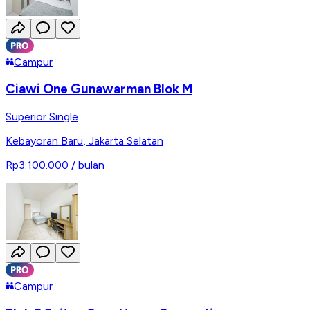
Campur
Ciawi One Gunawarman Blok M
Superior Single
Kebayoran Baru
,
Jakarta Selatan
Rp3.100.000
/ bulan
Campur