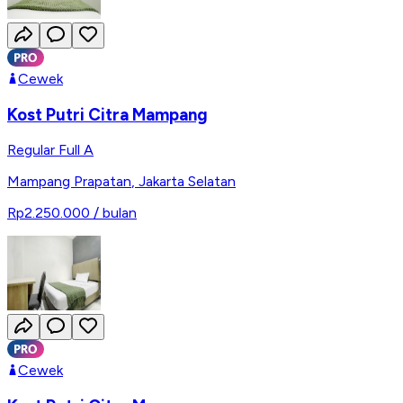
Cewek
Kost Putri Citra Mampang
Regular Full A
Mampang Prapatan
,
Jakarta Selatan
Rp2.250.000
/ bulan
Cewek