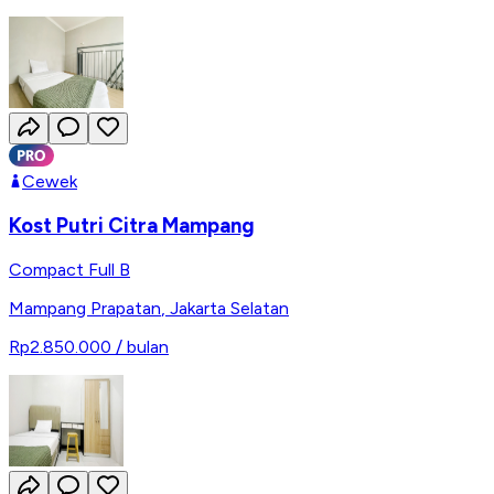
Cewek
Kost Putri Citra Mampang
Compact Full B
Mampang Prapatan
,
Jakarta Selatan
Rp2.850.000
/ bulan