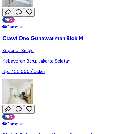
Campur
Ciawi One Gunawarman Blok M
Superior Single
Kebayoran Baru
,
Jakarta Selatan
Rp3.100.000
/ bulan
Campur