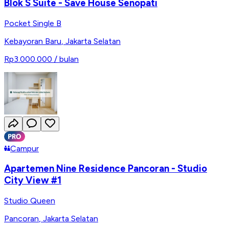
Blok S Suite - Save House Senopati
Pocket Single B
Kebayoran Baru
,
Jakarta Selatan
Rp3.000.000
/ bulan
Campur
Apartemen Nine Residence Pancoran - Studio
City View #1
Studio Queen
Pancoran
,
Jakarta Selatan