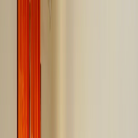
MASUK/DAFTAR
Kost dekat D'Mall Depok
924
Kost ditemukan
Sewa Kost dekat D'Mall Depok
Rekomendasi Kost
Cowok
Rukita Lavender Depok