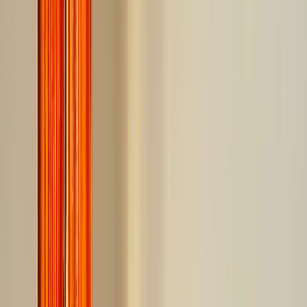
Rp2.400.000
/ bulan
Campur
Rukita Lotus Depok
Regular Single C
Beji
,
Depok
16 menit ke D'Mall Depok
Rp1.820.000
/ bulan
Cewek