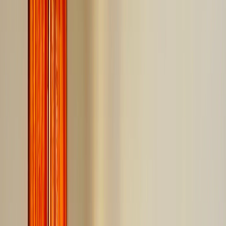
Regular Queen A
Beji
,
Depok
15 menit ke D'Mall Depok
Rp2.430.000
/ bulan
Cewek
Rukita Akasia Depok
Studio Twin A
Beji
,
Depok
15 menit ke D'Mall Depok