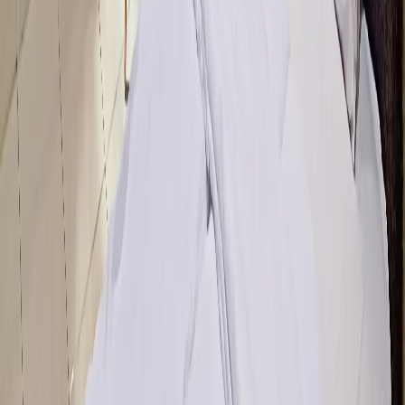
18 menit ke D'Mall Depok
Rp1.800.000
/ bulan
ⓘ Harap untuk membaca dan menyetujui
Syarat &
Ketentuan
saat menggunakan informasi di Infokost
1
2
3
4
5
Kost dekat Mall Lainnya di Depok
Kost dekat Cilandak Town Square
Kost dekat Cinere
Bellevue Mall
Kost dekat Ciplaz Depok (Ramayana)
Kost
dekat D'Mall Depok
Kost dekat ITC Depok
Kost dekat Mall
Cinere
Kost dekat Mal Pesona Square
Kost dekat Margo
City
Kost dekat The Park Sawangan
Kost dekat Trans Studio
Mall Cibubur
Beranda
depok
beji
Kost dekat D'Mall Depok