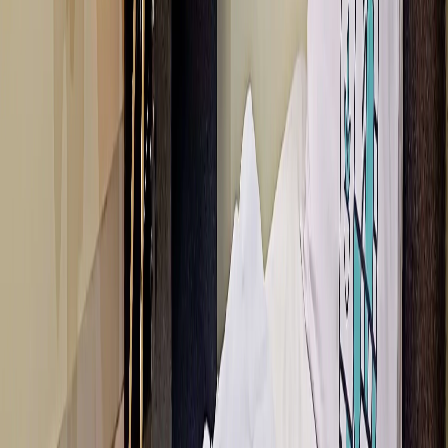
14 menit ke D'Mall Depok
Rp1.700.000
/ bulan
Campur
Ariella Home Pesona Square Depok
Compact Single B
Sukma Jaya
,
Depok
14 menit ke D'Mall Depok
Rp1.250.000
/ bulan
Campur