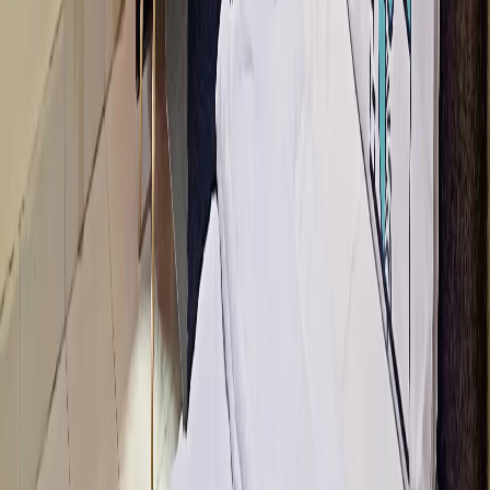
Jerman Kost Depok
Pocket Single C
Sukma Jaya
,
Depok
7 menit ke D'Mall Depok
Rp1.050.000
/ bulan
Cewek
Pondok Ganesha Tugu Depok
Executive Single -F
Cimanggis
,
Depok