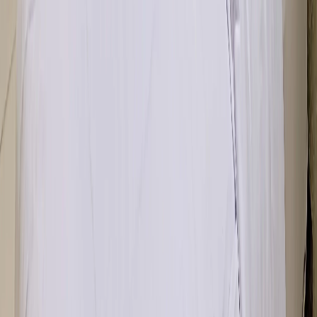
Bagi saya, akurasi informasi sangat penting buat mencari
tempat tinggal. Infokost memberikan detail yang sangat
komprehensif, mulai dari biaya tambahan listrik sampai
ketersediaan air panas. Sangat informatif.
Nita Anggraini
Karyawan Swasta
Platform ini sangat solutif buat para pencari kost. Waktu
saya mencari hunian yang berada di lingkungan tenang
dengan akses cepat ke pusat bisnis, Infokost bisa
memberikan opsi yang sangat relevan. Mantap!
Hendra Lesmana
Wirausaha
Awalnya aku ragu cari kost online, tapi fitur verifikasi di
Infokost bikin tenang. Aku jadi bisa nemu tempat tinggal
yang aman dan deket sama area kampus dengan mudah.
Maya Rahayu
Mahasiswi
Sebagai pencinta makanan, gw butuh kost yang deket area
hidden gem kuliner. Pake Infokost, gw tinggal cari area yang
strategis dan voila... banyak banget pilihannya yang asik!