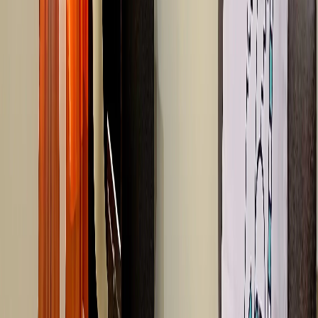
Rp2.268.000
/ bulan
Cowok
113 Coliving Coffee Limo Depok
Compact Single A
Limo
,
Depok
24 menit ke D'Mall Depok
Rp950.000
/ bulan
Cewek
Adhikarya 23 Kost Juanda Depok