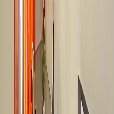
Cewek
D'Ramayana Kost Limo Depok
Pocket Single C
Limo
,
Depok
30 menit ke D'Mall Depok
Rp1.500.000
/ bulan
Campur
Rukita Graha Bhumi Tanah Baru Depok